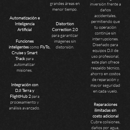
grandes áreas en
inversión frente a
menor tiempo.
daños
accidentales,
Automatización e
permitiendo que
Inteligencia
Distortion
tu operación
Artificial
Correction 2.0
continúe sin
para garantizar
interrupciones.
Funciones
imágenes sin
Diseñado para
inteligentes
como
FlyTo,
distorsión.
equipos DJI de
Cruise y Smart
uso profesional,
Track
para
este plan ofrece
automatizar
respaldo técnico,
misiones.
ahorro en costos
de reparación y
Integración con
mayor seguridad
DJI Terra y
en cada vuelo.
FlightHub 2
para
procesamiento y
Reparaciones
análisis avanzado.
ilimitadas sin
costo adicional
Cubre colisiones,
daños por agua,