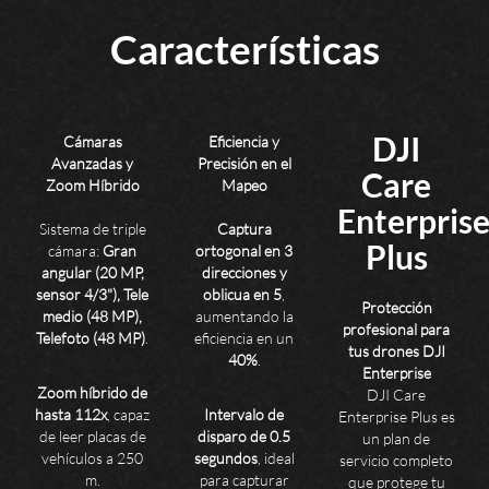
Características
DJI
Cámaras
Eficiencia y
Avanzadas y
Precisión en el
Care
Zoom Híbrido
Mapeo
Enterpris
Sistema de triple
Captura
Plus
cámara:
Gran
ortogonal en 3
angular (20 MP,
direcciones y
sensor 4/3"), Tele
oblicua en 5
,
Protección
medio (48 MP),
aumentando la
profesional para
Telefoto (48 MP)
.
eficiencia en un
tus drones DJI
40%
.
Enterprise
Zoom híbrido de
DJI Care
hasta 112x
, capaz
Intervalo de
Enterprise Plus es
de leer placas de
disparo de 0.5
un plan de
vehículos a 250
segundos
, ideal
servicio completo
m.
para capturar
que protege tu