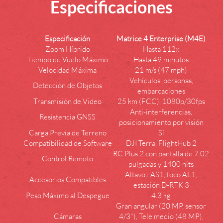
Especificaciones
Especificación
Matrice 4 Enterprise (M4E)
Zoom Híbrido
Hasta 112x
Tiempo de Vuelo Máximo
Hasta 49 minutos
Velocidad Máxima
21 m/s (47 mph)
Vehículos, personas,
Detección de Objetos
embarcaciones
Transmisión de Video
25 km (FCC), 1080p/30fps
Anti-interferencias,
Resistencia GNSS
posicionamiento por visión
Carga Previa de Terreno
Sí
Compatibilidad de Software
DJI Terra, FlightHub 2
RC Plus 2 con pantalla de 7.02
Control Remoto
pulgadas y 1400 nits
Altavoz AS1, foco AL1,
Accesorios Compatibles
estación D-RTK 3
Peso Máximo al Despegue
4.3 kg
Gran angular (20 MP, sensor
Cámaras
4/3"), Tele medio (48 MP),