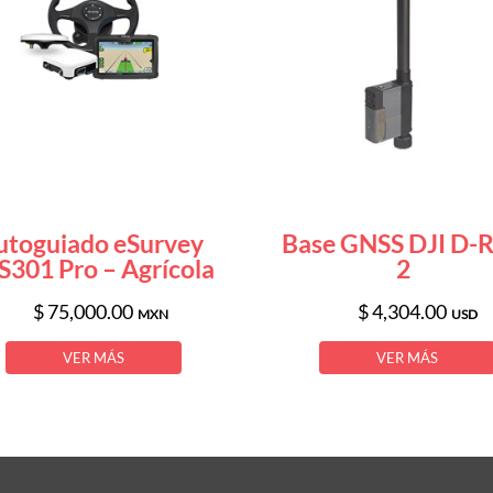
utoguiado eSurvey
Base GNSS DJI D-
S301 Pro – Agrícola
2
$ 75,000.00
$ 4,304.00
MXN
USD
VER MÁS
VER MÁS