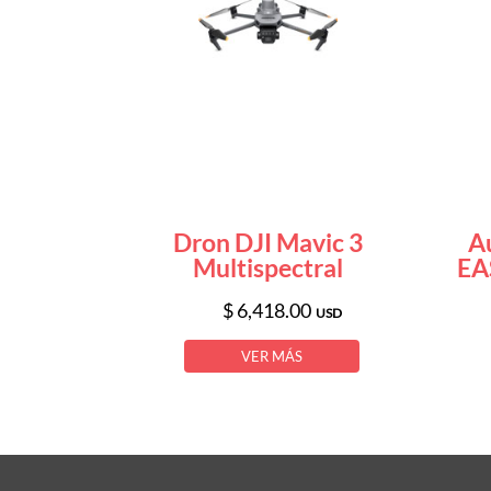
Dron DJI Mavic 3
A
Multispectral
EA
$ 6,418.00
USD
VER MÁS