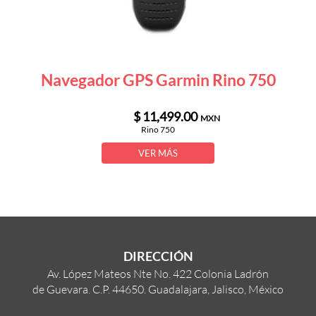
Navegador GPS Garmin Rino 750
$ 11,499.00
MXN
Rino 750
VER MÁS
DIRECCIÓN
Av. López Mateos Nte No. 422 Colonia Ladrón
de Guevara. C.P. 44650. Guadalajara, Jalisco, México