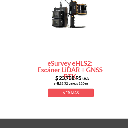
eSurvey eHLS2:
Escáner LiDAR + GNSS
RTK
$ 23,738.95
USD
eHLS2 32 Lineas 120 m
VER MÁS