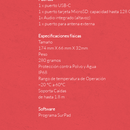
1 x puerto USB-C
1 x puerto tarjeta MicroSD: capacidad hasta 128
1x Audio integrado (altavoz)
1 x puerto para antena externa
Especificaciones físicas
Tamaño
174 mm X 66 mm X 32mm
Peso
280 gramos
Protección contra Polvo y Agua
IP68
Rango de temperatura de Operación
–20 °C a 60°C
Soporta Caídas
de hasta 1.8 m
Software
Programa SurPad