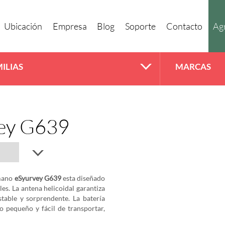
Ubicación
Empresa
Blog
Soporte
Contacto
Agr
ILIAS
MARCAS
ey G639
 mano
eSyurvey G639
esta diseñado
es. La antena helicoidal garantiza
stable y sorprendente. La batería
o pequeño y fácil de transportar,