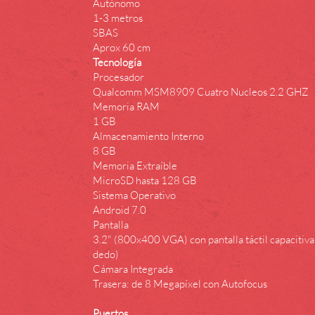
Autónomo
1-3 metros
SBAS
Aprox 60 cm
Tecnología
Procesador
Qualcomm MSM8909 Cuatro Nucleos 2.2 GHZ
Memoria RAM
1 GB
Almacenamiento Interno
8 GB
Memoria Extraíble
MicroSD hasta 128 GB
Sistema Operativo
Android 7.0
Pantalla
3.2" (800x400 VGA) con pantalla táctil capacitiva
dedo)
Cámara Integrada
Trasera: de 8 Megapíxel con Autofocus
Puertos