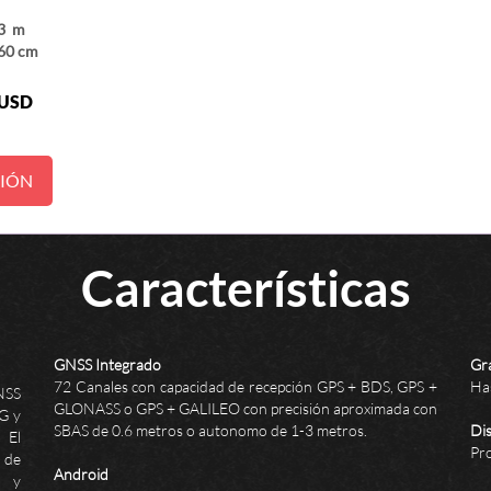
-3 m
 60 cm
USD
CIÓN
Características
GNSS Integrado
Gr
72 Canales con capacidad de recepción GPS + BDS, GPS +
Ha
NSS
GLONASS o GPS + GALILEO con precisión aproximada con
IG y
SBAS de 0.6 metros o autonomo de 1-3 metros.
Di
 El
Pro
l de
Android
s y