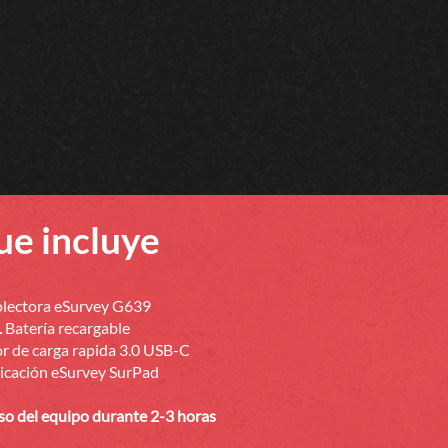
e incluye
lectora eSurvey G639
1
Batería recargable
 de carga rapida 3.0 USB-C
icación eSurvey SurPad
so del equipo durante 2-3 horas