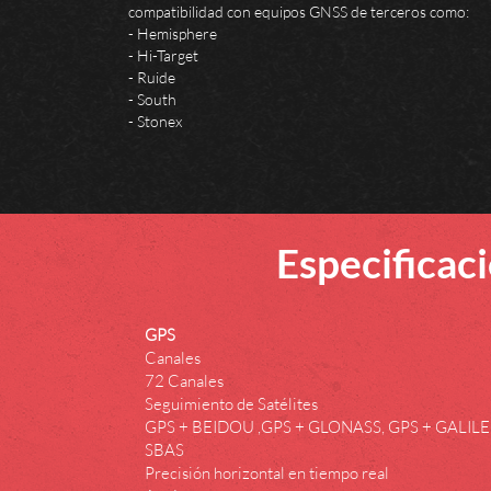
compatibilidad con equipos GNSS de terceros como:
- Hemisphere
- Hi-Target
- Ruide
- South
- Stonex
Especificac
GPS
Canales
72 Canales
Seguimiento de Satélites
GPS + BEIDOU ,GPS + GLONASS, GPS + GALIL
SBAS
Precisión horizontal en tiempo real