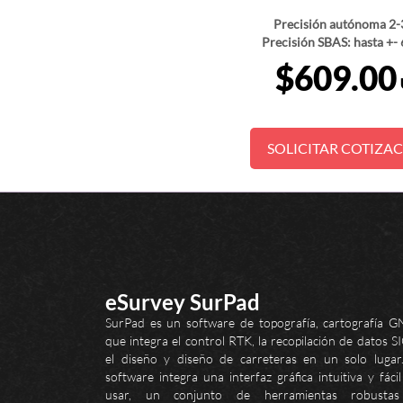
Precisión autónoma 2
Precisión SBAS: hasta +-
$609.00
SOLICITAR COTIZA
eSurvey SurPad
‎SurPad es un software de topografía, cartografía G
que integra el control RTK, la recopilación de datos S
el diseño y diseño de carreteras en un solo lugar.
software integra una interfaz gráfica intuitiva y fáci
usar, un conjunto de herramientas robusta