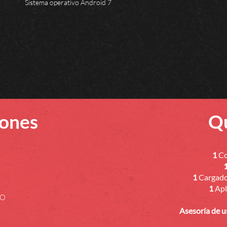
Sistema operativo Android 7
iones
Qu
1
Co
1
Cargador
1
Apl
EO
Asesoría de u