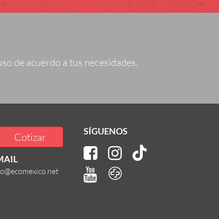
uso de acuerdo a tus necesidades.
SÍGUENOS
Cotizar
MAIL
fo@ecomexico.net