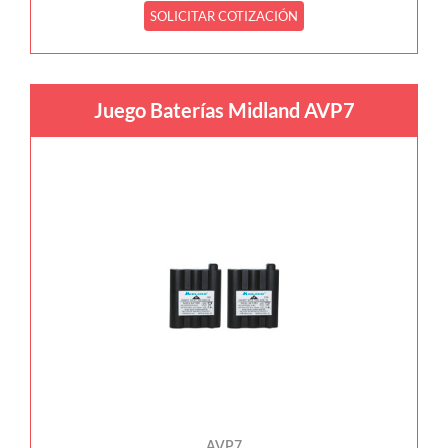
SOLICITAR COTIZACIÓN
Juego Baterías Midland AVP7
AVP7