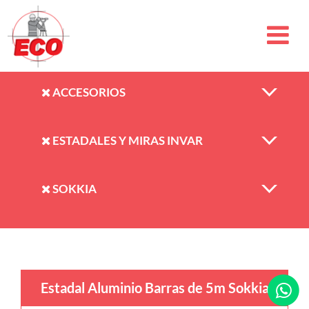
ACCESORIOS
ESTADALES Y MIRAS INVAR
SOKKIA
Estadal Aluminio Barras de 5m Sokkia