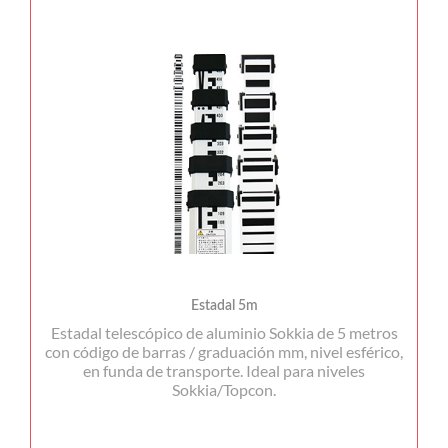
Estadal 5m
Estadal telescópico de aluminio Sokkia de 5 metros
con código de barras / graduación mm, nivel esférico,
en funda de transporte. Ideal para niveles
Sokkia/Topcon.