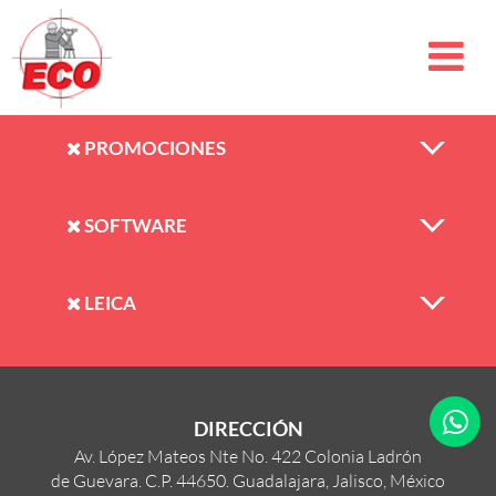
PROMOCIONES
SOFTWARE
LEICA
DIRECCIÓN
Av. López Mateos Nte No. 422 Colonia Ladrón
de Guevara. C.P. 44650. Guadalajara, Jalisco, México