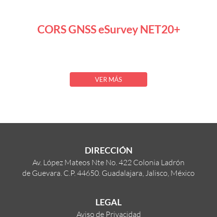
CORS GNSS eSurvey NET20+
VER MÁS
DIRECCIÓN
Av. López Mateos Nte No. 422 Colonia Ladrón
de Guevara. C.P. 44650. Guadalajara, Jalisco, México
LEGAL
Aviso de Privacidad