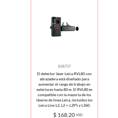
838757
El detector láser Leica RVL80 con
abrazadera está diseñado para
aumentar el rango de trabajo en
exteriores hasta 80 m. El RVL80 es
compatible con la mayoría de los
láseres de línea Leica, incluidos los
Leica Lino L2, L2 +, L2P5 y L360.
$ 168.20
USD