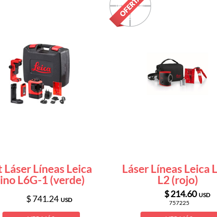
t Láser Líneas Leica
Láser Líneas Leica 
ino L6G-1 (verde)
L2 (rojo)
$ 214.60
USD
$ 741.24
USD
757225