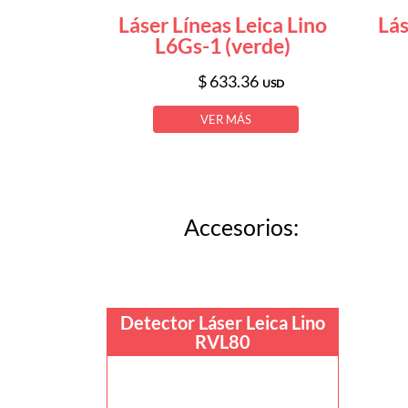
Láser Líneas Leica Lino
Lás
L6Gs-1 (verde)
$ 633.36
USD
VER MÁS
Accesorios:
Detector Láser Leica Lino
RVL80