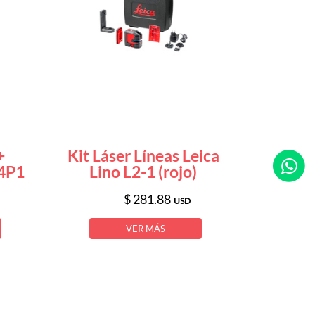
+
Kit Láser Líneas Leica
L4P1
Lino L2-1 (rojo)
$ 281.88
USD
VER MÁS