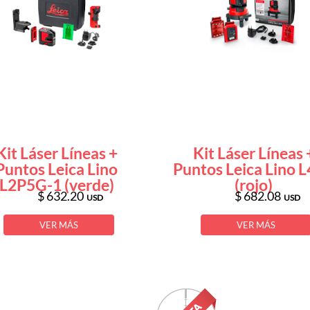
Kit Láser Líneas +
Kit Láser Líneas 
Puntos Leica Lino
Puntos Leica Lino 
L2P5G-1 (verde)
(rojo)
$ 632.20
$ 682.08
USD
USD
VER MÁS
VER MÁS