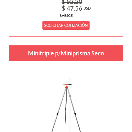
$ 52.20
$ 47.56
USD
BAESGE
SOLICITAR COTIZACIÓN
Minitripie p/Miniprisma Seco