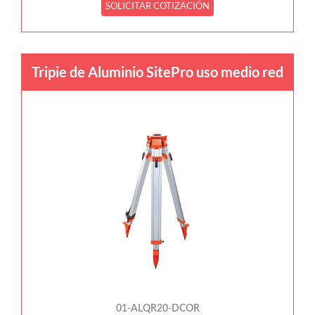
SOLICITAR COTIZACIÓN
Tripie de Aluminio SitePro uso medio red
01-ALQR20-DCOR