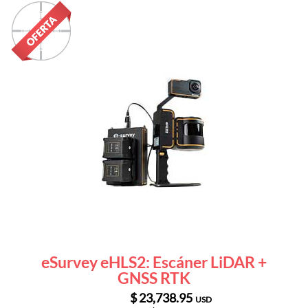
eSurvey eHLS2: Escáner LiDAR +
GNSS RTK
$ 23,738.95
USD