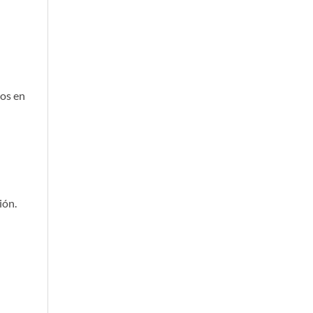
tos en
ión.