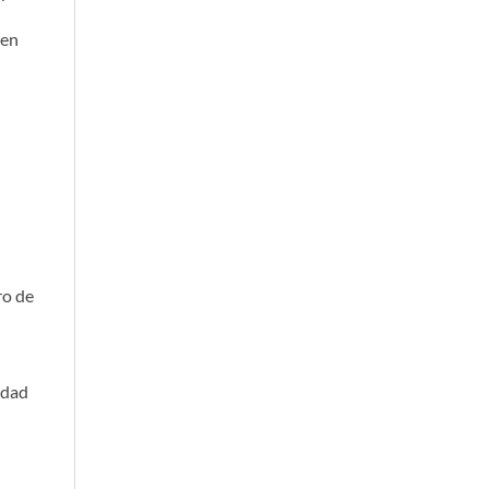
 en
ro de
idad