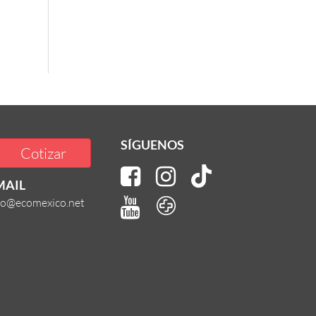
SÍGUENOS
Cotizar
MAIL
fo@ecomexico.net